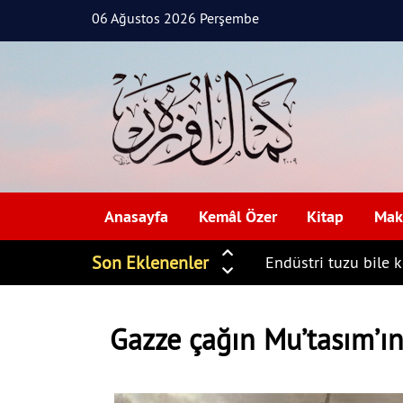
06 Ağustos 2026 Perşembe
Anasayfa
Kemâl Özer
Kitap
Mak
Son Eklenenler
Endüstri tuzu bile 
Gazze çağın Mu’tasım’ın