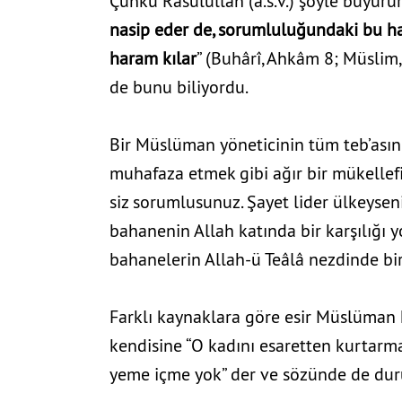
Çünkü Rasülullah (a.s.v.) şöyle buyurur:
nasip eder de, sorumluluğundaki bu hal
haram kılar
” (Buhârî, Ahkâm 8; Müslim
de bunu biliyordu.
Bir Müslüman yöneticinin tüm teb’asının 
muhafaza etmek gibi ağır bir mükellef
siz sorumlusunuz. Şayet lider ülkeyseniz
bahanenin Allah katında bir karşılığı y
bahanelerin Allah-ü Teâlâ nezdinde bir
Farklı kaynaklara göre esir Müslüman k
kendisine “O kadını esaretten kurtarm
yeme içme yok” der ve sözünde de dur