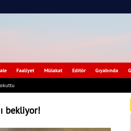
ale
Faaliyet
Mülakat
Editör
Gıyabında
G
kokuttu
ı bekliyor!