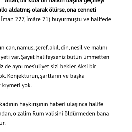
 “
Allah, bir kula bir halkın başına geçmeyi
kı aldatmış olarak ölürse, ona cenneti
, Îman 227, İmâre 21) buyurmuştu ve halifede
can, namus, şeref, akıl, din, nesil ve malını
iyeti var. Şayet halifeyseniz bütün ümmetten
 de aynı mes’uliyet sizi bekler. Aksi bir
ok. Konjektürün, şartların ve başka
 kıymeti yok.
adının haykırışının haberi ulaşınca halife
adan, o zalim Rum valisini öldürmeden bana
ur.