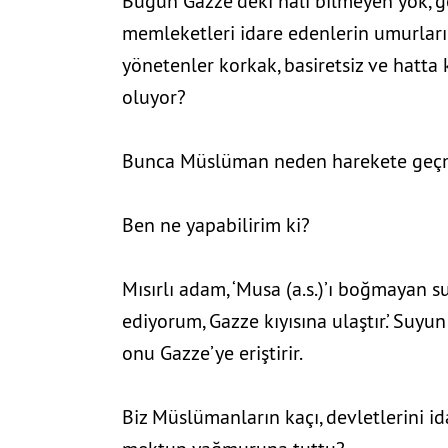
Bugün Gazze’deki hâli bilmeyen yok, g
memleketleri idare edenlerin umurlar
yönetenler korkak, basiretsiz ve hatta
oluyor?
Dünyayı ateşe veren
Bunca Müslüman neden harekete geç
Ben ne yapabilirim ki?
Mısırlı adam, ‘Musa (a.s.)’ı boğmayan s
ediyorum, Gazze kıyısına ulaştır.’ Suyun 
onu Gazze’ye eriştirir.
Biz Müslümanların kaçı, devletlerini id