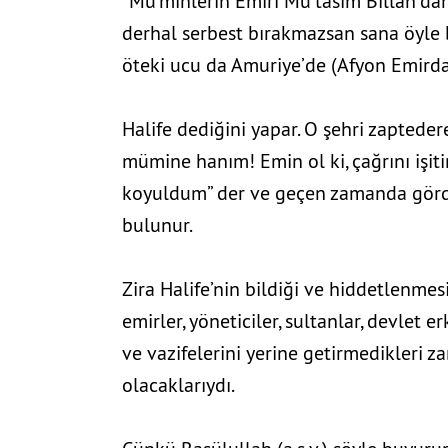
“Mü’minlerin Emiri Mu’tasım Billah’da
derhal serbest bırakmazsan sana öyle b
öteki ucu da Amuriye’de (Afyon Emirda
Halife dediğini yapar. O şehri zaptede
mümine hanım! Emin ol ki, çağrını işit
koyuldum” der ve geçen zamanda görd
Emperyalizmin çok 
bulunur.
Zira Halife’nin bildiği ve hiddetlenmes
emirler, yöneticiler, sultanlar, devlet
ve vazifelerini yerine getirmedikleri 
olacaklarıydı.