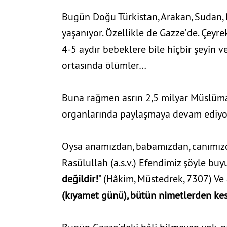
Bugün Doğu Türkistan, Arakan, Sudan, B
yaşanıyor. Özellikle de Gazze’de. Çeyrek
4-5 aydır bebeklere bile hiçbir şeyin ve
ortasında ölümler…
Buna rağmen asrın 2,5 milyar Müslüman
organlarında paylaşmaya devam ediyorla
Oysa anamızdan, babamızdan, canımı
Rasülullah (a.s.v.) Efendimiz şöyle buy
değildir!
” (Hâkim, Müstedrek, 7307) Ve 
(kıyamet günü), bütün nimetlerden kesi