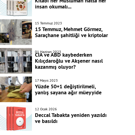
Kitabı her Müslüman hatta her
insan okumalı...
15 Temmuz 2023
15 Temmuz, Mehmet Görmez,
Saraçhane şahitliği ve kriptolar
01 Haziran 2023
CIA ve ABD kaybederken
Kılıçdaroğlu ve Akşener nasıl
kazanmış oluyor?
17 Mayıs 2023
Yüzde 50+1 değiştirilmeli,
yanlış sayana ağır müeyyide
12 Ocak 2026
Deccal Tabakta yeniden yazıldı
ve basıldı