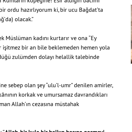
n Rumların köpeğine! Esir aldığın bacımı
ir ordu hazırlıyorum ki, bir ucu Bağdat’ta
ğ’da) olacak.”
rek Müslüman kadını kurtarır ve ona “Ey
ir işitmez bir an bile beklemeden hemen yola
üğü zulümden dolayı helallik talebinde
cepheli savaşı
ine sebep olan şey “ulu’l-umr” denilen amirler,
 erkânının korkak ve umursamaz davrandıkları
zaman Allah’ın cezasına müstahak