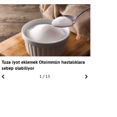
Tuza iyot eklemek Otoimmün hastalıklara
Endüstri tu
sebep olabiliyor
1
/
15