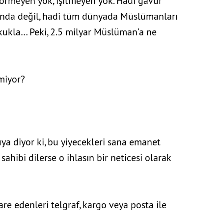
örmeyen yok, işitmeyen yok. Hadi gâvur
ında değil, hadi tüm dünyada Müslümanları
 kukla… Peki, 2.5 milyar Müslüman’a ne
ler ve acı çekenler
miyor?
uya diyor ki, bu yiyecekleri sana emanet
sahibi dilerse o ihlasın bir neticesi olarak
are edenleri telgraf, kargo veya posta ile