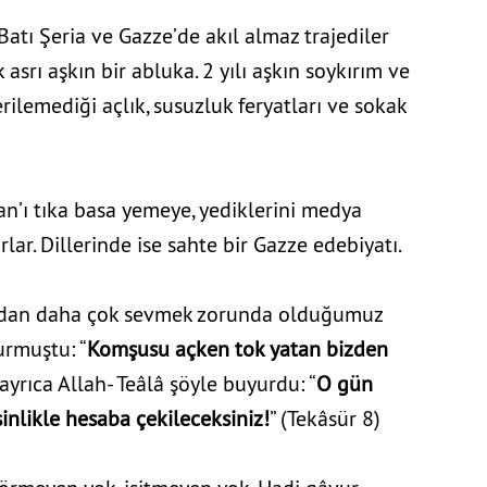
atı Şeria ve Gazze’de akıl almaz trajediler
 asrı aşkın bir abluka. 2 yılı aşkın soykırım ve
rilemediği açlık, susuzluk feryatları ve sokak
’ı tıka basa yemeye, yediklerini medya
r. Dillerinde ise sahte bir Gazze edebiyatı.
zdan daha çok sevmek zorunda olduğumuz
urmuştu: “
Komşusu açken tok yatan bizden
ayrıca Allah- Teâlâ şöyle buyurdu: “
O gün
nlikle hesaba çekileceksiniz!
” (Tekâsür 8)