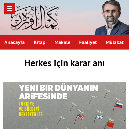
Anasayfa
Kitap
Makale
Faaliyet
Mülakat
Herkes için karar anı