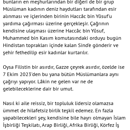
bunların en meşhurlarından bir diğeri de bir grup
Müslüman kadının deniz haydutları tarafından esir
alınması ve içlerinden birinin Haccâc bin Yûsuf'u
yardıma çağırması üzerine gerçekleşir. Çağrının
kendisine ulaşması üzerine Haccâc bin Yûsuf,
Muhammed bin Kasım komutasındaki orduyu bugün
Hindistan toprakları içinde kalan Sind’e gönderir ve
şehir fethedilip esir kadınlar kurtarılır.
Oysa Filistin bir asırdır, Gazze çeyrek asırdır, özelde ise
7 Ekim 2023’den bu yana bütün Müslümanlara aynı
çağrıyı yapıyor. Lâkin ne gelen var ne de
gelebileceklerine dair bir umut.
Nasıl ki aile reissiz, bir topluluk lidersiz olamazsa
ümmet de hilafetsiz birlik teşkil edemez. En fazla
yapabilecekleri şey, kendisine bile hayrı olmayan İslam
İşbirliği Teşkilatı, Arap Birliği, Afrika Birliği, Körfez İş