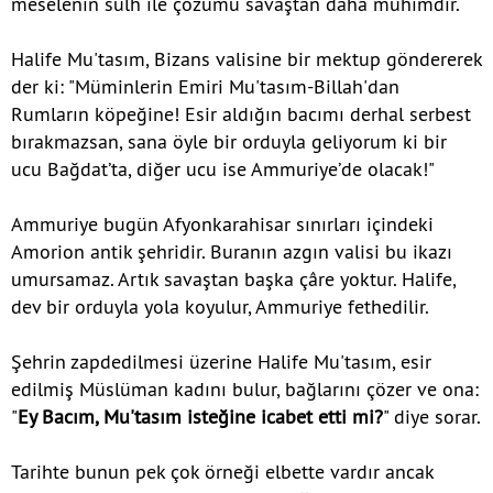
meselenin sulh ile çözümü savaştan daha mühimdir.
Halife Mu'tasım, Bizans valisine bir mektup göndererek
der ki: "Müminlerin Emiri Mu'tasım-Billah'dan
Rumların köpeğine! Esir aldığın bacımı derhal serbest
bırakmazsan, sana öyle bir orduyla geliyorum ki bir
ucu Bağdat’ta, diğer ucu ise Ammuriye’de olacak!"
Ammuriye bugün Afyonkarahisar sınırları içindeki
Amorion antik şehridir. Buranın azgın valisi bu ikazı
umursamaz. Artık savaştan başka çâre yoktur. Halife,
dev bir orduyla yola koyulur, Ammuriye fethedilir.
Şehrin zapdedilmesi üzerine Halife Mu'tasım, esir
edilmiş Müslüman kadını bulur, bağlarını çözer ve ona:
"
Ey Bacım, Mu'tasım isteğine icabet etti mi?
" diye sorar.
Tarihte bunun pek çok örneği elbette vardır ancak