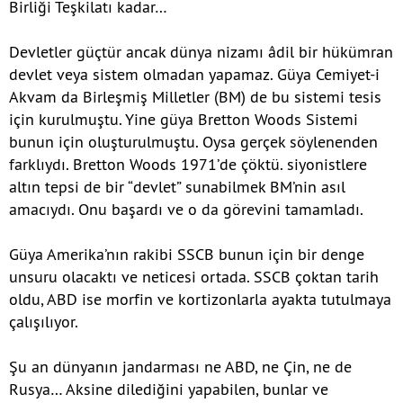
Birliği Teşkilatı kadar…
Devletler güçtür ancak dünya nizamı âdil bir hükümran
devlet veya sistem olmadan yapamaz. Güya Cemiyet-i
Akvam da Birleşmiş Milletler (BM) de bu sistemi tesis
için kurulmuştu. Yine güya Bretton Woods Sistemi
bunun için oluşturulmuştu. Oysa gerçek söylenenden
farklıydı. Bretton Woods 1971’de çöktü. siyonistlere
altın tepsi de bir “devlet” sunabilmek BM’nin asıl
amacıydı. Onu başardı ve o da görevini tamamladı.
Güya Amerika’nın rakibi SSCB bunun için bir denge
unsuru olacaktı ve neticesi ortada. SSCB çoktan tarih
oldu, ABD ise morfin ve kortizonlarla ayakta tutulmaya
çalışılıyor.
Şu an dünyanın jandarması ne ABD, ne Çin, ne de
Rusya… Aksine dilediğini yapabilen, bunlar ve