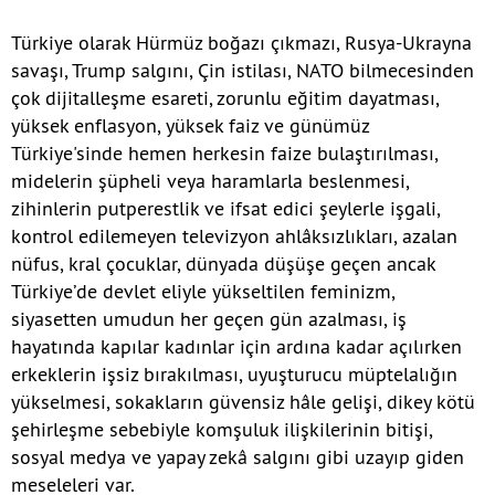
Türkiye olarak Hürmüz boğazı çıkmazı, Rusya-Ukrayna
savaşı, Trump salgını, Çin istilası, NATO bilmecesinden
çok dijitalleşme esareti, zorunlu eğitim dayatması,
yüksek enflasyon, yüksek faiz ve günümüz
Türkiye'sinde hemen herkesin faize bulaştırılması,
midelerin şüpheli veya haramlarla beslenmesi,
zihinlerin putperestlik ve ifsat edici şeylerle işgali,
kontrol edilemeyen televizyon ahlâksızlıkları, azalan
nüfus, kral çocuklar, dünyada düşüşe geçen ancak
Türkiye’de devlet eliyle yükseltilen feminizm,
siyasetten umudun her geçen gün azalması, iş
hayatında kapılar kadınlar için ardına kadar açılırken
erkeklerin işsiz bırakılması, uyuşturucu müptelalığın
yükselmesi, sokakların güvensiz hâle gelişi, dikey kötü
şehirleşme sebebiyle komşuluk ilişkilerinin bitişi,
sosyal medya ve yapay zekâ salgını gibi uzayıp giden
meseleleri var.