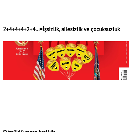
2+4+4+4+2+4…=İşsizlik, ailesizlik ve çocuksuzluk