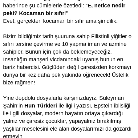
haberinde şu cümlelerle özetledi: “
E, netice nedir
peki? Kocaman bir sıfır
!”
Evet, gerçekten kocaman bir sıfır ama şimdilik.
Bizim bildiğimiz tarih şuuruna sahip Filistinli yiğitler o
sıfırı tersine çevirme ve 10 yapma iman ve azmine
sahipler. Bunun için çok da beklemeyeceğiz.
İnsanlığın mahşeri vicdanındaki uyanış bunun en
bariz habercisi. Güçlüden değil çaresizden korkmayı
dünya bir kez daha pek yakında öğrenecek! Üstelik
bize rağmen!
Yine dopdolu dosyalarla karşınızdayız. Süleyman
Şahin’in
Hun Türkleri
ile ilgili yazısı, Epstein iblisliği
ile ilgili dosyalar, modern hayatın ortaya çıkardığı
yalnız ve çaresiz çocuklar, yapayalnız bırakılmış
yaşlılar meselesini ele alan dosyalarımızı da gözardı
etmeyin.