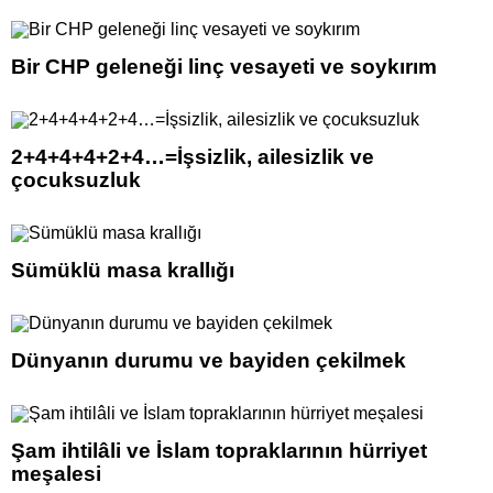
Bir CHP geleneği linç vesayeti ve soykırım
2+4+4+4+2+4…=İşsizlik, ailesizlik ve
çocuksuzluk
Sümüklü masa krallığı
Dünyanın durumu ve bayiden çekilmek
Şam ihtilâli ve İslam topraklarının hürriyet
meşalesi