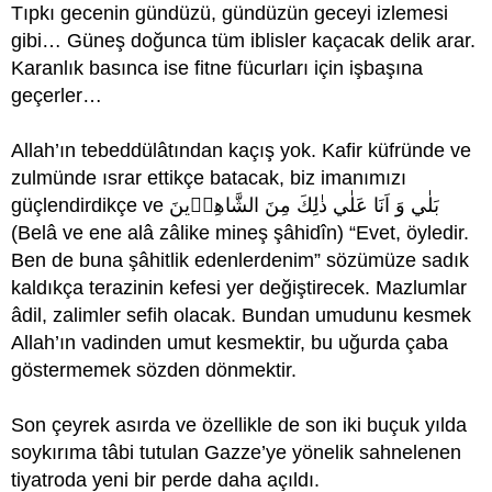
Tıpkı gecenin gündüzü, gündüzün geceyi izlemesi
gibi… Güneş doğunca tüm iblisler kaçacak delik arar.
Karanlık basınca ise fitne fücurları için işbaşına
geçerler…
Allah’ın tebeddülâtından kaçış yok. Kafir küfründe ve
zulmünde ısrar ettikçe batacak, biz imanımızı
güçlendirdikçe ve بَلٰي وَ اَنَا عَلٰي ذٰلِكَ مِنَ الشَّاهِد۪ينَ
(Belâ ve ene alâ zâlike mineş şâhidîn) “Evet, öyledir.
Ben de buna şâhitlik edenlerdenim” sözümüze sadık
kaldıkça terazinin kefesi yer değiştirecek. Mazlumlar
âdil, zalimler sefih olacak. Bundan umudunu kesmek
Allah’ın vadinden umut kesmektir, bu uğurda çaba
göstermemek sözden dönmektir.
Son çeyrek asırda ve özellikle de son iki buçuk yılda
soykırıma tâbi tutulan Gazze’ye yönelik sahnelenen
tiyatroda yeni bir perde daha açıldı.