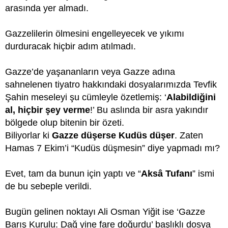
arasında yer almadı.
Gazzelilerin ölmesini engelleyecek ve yıkımı
durduracak hiçbir adım atılmadı.
Gazze’de yaşananların veya Gazze adına
sahnelenen tiyatro hakkındaki dosyalarımızda Tevfik
Şahin meseleyi şu cümleyle özetlemiş: ‘
Alabildiğini
al, hiçbir şey verme
!’ Bu aslında bir asra yakındır
bölgede olup bitenin bir özeti.
Biliyorlar ki
Gazze düşerse Kudüs düşer
. Zaten
Hamas 7 Ekim’i “Kudüs düşmesin” diye yapmadı mı?
Evet, tam da bunun için yaptı ve “
Aksâ Tufanı
” ismi
de bu sebeple verildi.
Bugün gelinen noktayı Ali Osman Yiğit ise ‘Gazze
Barış Kurulu: Dağ yine fare doğurdu’ başlıklı dosya