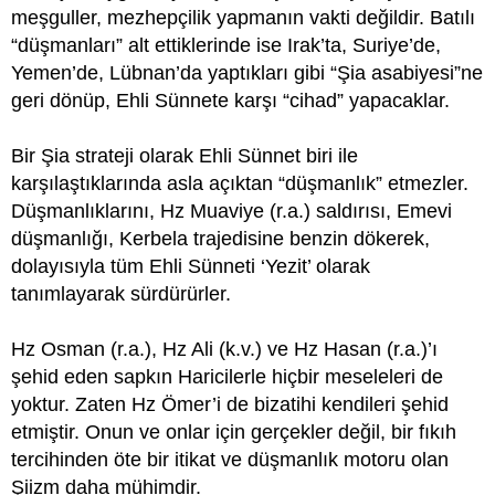
meşguller, mezhepçilik yapmanın vakti değildir. Batılı
“düşmanları” alt ettiklerinde ise Irak’ta, Suriye’de,
Yemen’de, Lübnan’da yaptıkları gibi “Şia asabiyesi”ne
geri dönüp, Ehli Sünnete karşı “cihad” yapacaklar.
Bir Şia strateji olarak Ehli Sünnet biri ile
karşılaştıklarında asla açıktan “düşmanlık” etmezler.
Düşmanlıklarını, Hz Muaviye (r.a.) saldırısı, Emevi
düşmanlığı, Kerbela trajedisine benzin dökerek,
dolayısıyla tüm Ehli Sünneti ‘Yezit’ olarak
tanımlayarak sürdürürler.
Hz Osman (r.a.), Hz Ali (k.v.) ve Hz Hasan (r.a.)’ı
şehid eden sapkın Haricilerle hiçbir meseleleri de
yoktur. Zaten Hz Ömer’i de bizatihi kendileri şehid
etmiştir. Onun ve onlar için gerçekler değil, bir fıkıh
tercihinden öte bir itikat ve düşmanlık motoru olan
Şiizm daha mühimdir.