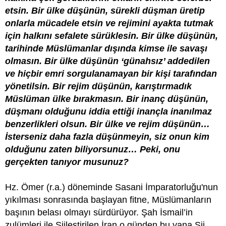
etsin. Bir ülke düşünün, sürekli düşman üretip
onlarla mücadele etsin ve rejimini ayakta tutmak
için halkını sefalete sürüklesin. Bir ülke düşünün,
tarihinde Müslümanlar dışında kimse ile savaşı
olmasın. Bir ülke düşünün ‘günahsız’ addedilen
ve hiçbir emri sorgulanamayan bir kişi tarafından
yönetilsin. Bir rejim düşünün, karıştırmadık
Müslüman ülke bırakmasın. Bir inanç düşünün,
düşmanı olduğunu iddia ettiği inançla inanılmaz
benzerlikleri olsun. Bir ülke ve rejim düşünün…
İsterseniz daha fazla düşünmeyin, siz onun kim
olduğunu zaten biliyorsunuz… Peki, onu
gerçekten tanıyor musunuz?
Hz. Ömer (r.a.) döneminde Sasani İmparatorluğu'nun
yıkılması sonrasında başlayan fitne, Müslümanların
başının belası olmayı sürdürüyor. Şah İsmail’in
zulümleri ile Şiileştirilen İran o günden bu yana Şii