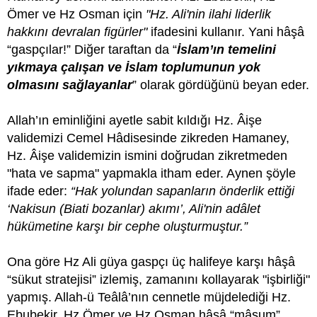
Ömer ve Hz Osman için
"Hz. Ali'nin ilahi liderlik
hakkını devralan figürler"
ifadesini kullanır. Yani hâşâ
“gaspçılar!” Diğer taraftan da “
İslam’ın temelini
yıkmaya çalışan ve İslam toplumunun yok
olmasını sağlayanlar
” olarak gördüğünü beyan eder.
Allah’ın eminliğini ayetle sabit kıldığı Hz. Âişe
validemizi Cemel Hâdisesinde zikreden Hamaney,
Hz. Âişe validemizin ismini doğrudan zikretmeden
"hata ve sapma" yapmakla itham eder. Aynen şöyle
ifade eder:
“Hak yolundan sapanların önderlik ettiği
‘Nakisun (Biati bozanlar) akımı’, Ali'nin adâlet
hükümetine karşı bir cephe oluşturmuştur.”
Ona göre Hz Ali güya gaspçı üç halifeye karşı hâşâ
“sükut stratejisi” izlemiş, zamanını kollayarak "işbirliği"
yapmış. Allah-ü Teâlâ’nın cennetle müjdelediği Hz.
Ebubekir, Hz Ömer ve Hz Osman hâşâ “mâsum”