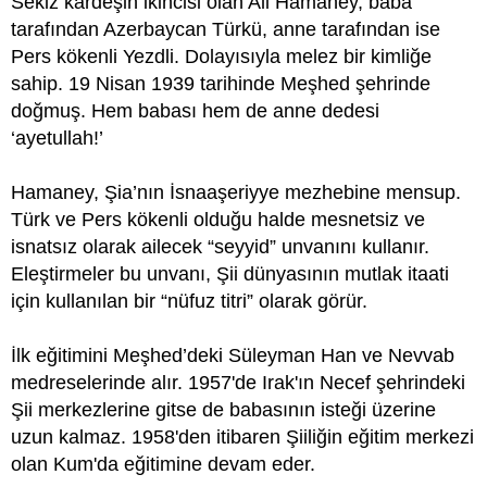
Sekiz kardeşin ikincisi olan Ali Hamaney, baba
tarafından Azerbaycan Türkü, anne tarafından ise
Pers kökenli Yezdli. Dolayısıyla melez bir kimliğe
sahip. 19 Nisan 1939 tarihinde Meşhed şehrinde
doğmuş. Hem babası hem de anne dedesi
‘ayetullah!’
Hamaney, Şia’nın İsnaaşeriyye mezhebine mensup.
Türk ve Pers kökenli olduğu halde mesnetsiz ve
isnatsız olarak ailecek “seyyid” unvanını kullanır.
Eleştirmeler bu unvanı, Şii dünyasının mutlak itaati
için kullanılan bir “nüfuz titri” olarak görür.
İlk eğitimini Meşhed’deki Süleyman Han ve Nevvab
medreselerinde alır. 1957'de Irak'ın Necef şehrindeki
Şii merkezlerine gitse de babasının isteği üzerine
uzun kalmaz. 1958'den itibaren Şiiliğin eğitim merkezi
olan Kum'da eğitimine devam eder.