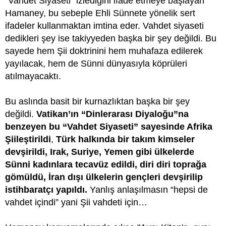
“Vahdet Siyaseti” izlediğini ifade etmeye başlayan
Hamaney, bu sebeple Ehli Sünnete yönelik sert
ifadeler kullanmaktan imtina eder. Vahdet siyaseti
dedikleri şey ise takiyyeden başka bir şey değildi. Bu
sayede hem Şii doktrinini hem muhafaza edilerek
yayılacak, hem de Sünni dünyasıyla köprüleri
atılmayacaktı.
Bu aslında basit bir kurnazlıktan başka bir şey
değildi.
Vatikan’ın “Dinlerarası Diyaloğu”na
benzeyen bu “Vahdet Siyaseti” sayesinde Afrika
Şiileştirildi
,
Türk halkında bir takım kimseler
devşirildi, Irak, Suriye, Yemen gibi ülkelerde
Sünni kadınlara tecavüz edildi, diri diri toprağa
gömüldü, İran dışı ülkelerin gençleri devşirilip
istihbaratçı yapıldı.
Yanlış anlaşılmasın “hepsi de
vahdet içindi” yani Şii vahdeti için…