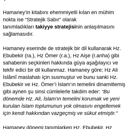
Hamaney’in kitabını ehemmiyetli kılan en mühim
nokta ise “Stratejik Sabır” olarak
tanımladıkları
takiyye stratejisi
nin anlaşılmasını
sağlamasıdır.
Hamaney eserinde de stratejik bir dil kullanarak Hz.
Ebubekir (ra.), Hz Ömer (r.a.), Hz Aişe (r.anha) gibi
sahabenin seçkinleri hakkında güya aşağılayıcı ve
tekfir edici bir dil kullanmaz. Hamaney göre; Hz Ali
İslâmî maslahatı için susmuştur ve bunu sanki Hz.
Ebubekir ve Hz. Ömer’i İslam’ın temelini dinamitlemiş
gibi aynen şu sinsi cümlelerle takdim eder:
“Bu
dönemde Hz. Ali, İslam'ın temelini korumak ve yeni
kurulan İslam toplumunun yok olmasını engellemek
için kendi hakkından vazgeçmiş ve sükut etmiştir."
Hamaney dönemi tanımlarken Hz. Ebubekir, Hz