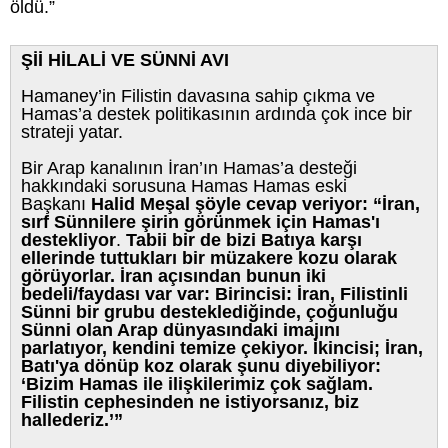
öldü.”
Şİİ HİLALİ VE SÜNNİ AVI
Hamaney’in Filistin davasına sahip çıkma ve
Hamas’a destek politikasının ardında çok ince bir
strateji yatar.
Bir Arap kanalının İran’ın Hamas’a desteği
hakkındaki sorusuna Hamas Hamas eski
Başkanı
Halid Meşal şöyle cevap veriyor: “İran,
sırf Sünnilere şirin görünmek için Hamas'ı
destekliyor
.
Tabii bir de bizi Batıya karşı
ellerinde tuttukları bir müzakere kozu olarak
görüyorlar.
İran açısından bunun iki
bedeli/faydası var var: Birincisi: İran, Filistinli
Sünni bir grubu desteklediğinde, çoğunluğu
Sünni olan Arap dünyasındaki imajını
parlatıyor, kendini temize çekiyor. İkincisi; İran,
Batı'ya dönüp koz olarak şunu diyebiliyor:
‘Bizim Hamas ile ilişkilerimiz çok sağlam.
Filistin cephesinden ne istiyorsanız, biz
hallederiz.’”