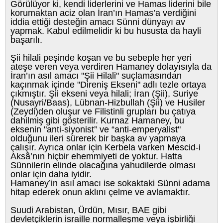
Görülüyor ki, kendi liderlerini ve Hamas liderini bile
korumaktan aciz olan İran’ın Hamas’a verdiğini
iddia ettiği desteğin amacı Sünni dünyayı av
yapmak. Kabul edilmelidir ki bu hususta da hayli
başarılı.
Şii hilali peşinde koşan ve bu sebeple her yeri
ateşe veren veya verdiren Hamaney dolayısıyla da
İran’ın asıl amacı "Şii Hilali" suçlamasından
kaçınmak içinde "Direniş Ekseni" adlı tezle ortaya
çıkmıştır. Şii ekseni veya hilali; İran (Şii), Suriye
(Nusayri/Baas), Lübnan-Hizbullah (Şii) ve Husiler
(Zeydi)den oluşur ve Filistinli grupları bu çatıya
dahilmiş gibi gösterilir. Kurnaz Hamaney, bu
eksenin "anti-siyonist” ve “anti-emperyalist"
olduğunu ileri sürerek bir başka av yapmaya
çalışır. Ayrıca onlar için Kerbela varken Mescid-i
Aksâ’nın hiçbir ehemmiyeti de yoktur. Hatta
Sünnilerin elinde olacağına yahudilerde olması
onlar için daha iyidir.
Hamaney’in asıl amacı ise sokaktaki Sünni adama
hitap ederek onun aklını çelme ve avlamaktır.
Suudi Arabistan, Ürdün, Mısır, BAE gibi
devletçiklerin israille normalleşme veya işbirliği