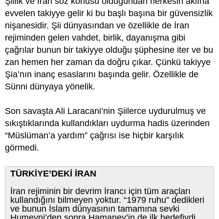
Şiilik ve İran söz konusu olduğundan herkesin aklına
evvelen takiyye gelir ki bu başlı başına bir güvensizlik
nişanesidir. Şii dünyasından ve özellikle de İran
rejiminden gelen vahdet, birlik, dayanışma gibi
çağrılar bunun bir takiyye olduğu şüphesine iter ve bu
zan hemen her zaman da doğru çıkar. Çünkü takiyye
Şia’nın inanç esaslarını başında gelir. Özellikle de
Sünni dünyaya yönelik.
Son savaşta Ali Laracani’nin Şiilerce uydurulmuş ve
sıkıştıklarında kullandıkları uydurma hadis üzerinden
“Müslüman’a yardım” çağrısı ise hiçbir karşılık
görmedi.
TÜRKİYE’DEKİ İRAN
İran rejiminin bir devrim İrancı için tüm araçları
kullandığını bilmeyen yoktur. “1979 ruhu” dedikleri
ve bunun İslam dünyasının tamamına sevki
Humeyni’den sonra Hamaney’in de ilk hedefiydi.