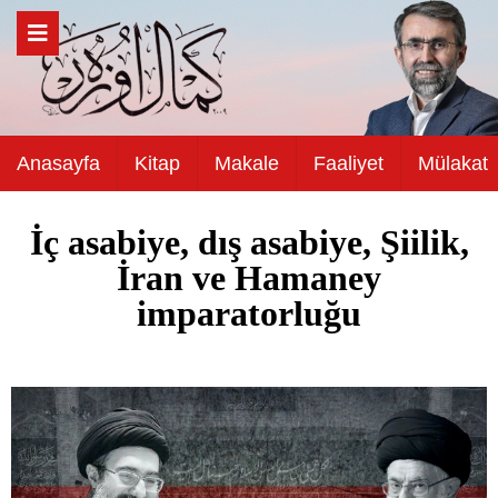
Anasayfa
Kitap
Makale
Faaliyet
Mülakat
İç asabiye, dış asabiye, Şiilik,
İran ve Hamaney
imparatorluğu