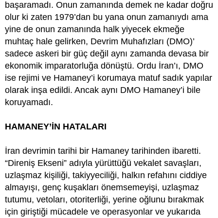
başaramadı. Onun zamanında demek ne kadar doğru
olur ki zaten 1979’dan bu yana onun zamanıydı ama
yine de onun zamanında halk yiyecek ekmeğe
muhtaç hale gelirken, Devrim Muhafızları (DMO)’
sadece askeri bir güç değil aynı zamanda devasa bir
ekonomik imparatorluğa dönüştü. Ordu İran’ı, DMO
ise rejimi ve Hamaney’i korumaya matuf sadık yapılar
olarak inşa edildi. Ancak aynı DMO Hamaney’i bile
koruyamadı.
HAMANEY’İN HATALARI
İran devrimin tarihi bir Hamaney tarihinden ibaretti.
“Direniş Ekseni” adıyla yürüttüğü vekalet savaşları,
uzlaşmaz kişiliği, takiyyeciliği, halkın refahını ciddiye
almayışı, genç kuşakları önemsemeyişi, uzlaşmaz
tutumu, vetoları, otoriterliği, yerine oğlunu bırakmak
için giriştiği mücadele ve operasyonlar ve yukarıda