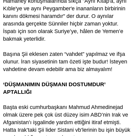
Hamaney konuşmalarında sıkça "Aynı Kitap'a, aynı
Kıble'ye ve aynı Peygamber'e inananların birbirinin
kanını dökmesi haramdır" der durur. O aynılar
arasında gerçekte Sünniler hiçbir zaman yoktur.
İspatı için son olarak Suriye’ye, hâlen de Yemen’e
bakmak yeterlidir.
Başına Şii eklesen zaten “vahdet” yapılmaz ve ifşa
olunur. İran siyasetinin tam özeti işte budur! İsteyen
vahdetine devam edebilir ama biz almayalım!
‘DÜŞMANIMIN DÜŞMANI DOSTUMDUR’
APTALLIĞI
Başta eski cumhurbaşkanı Mahmud Ahmedinejad
olmak üzere pek çok üst düzey isim ABD’nin Irak ve
Afganistan’ı işgalinde yardım ettiğini itiraf etmişti.
Hatta Irak’taki Şii lider Sistani vb’lerinin bu işin büyük