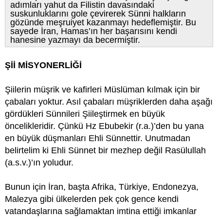
adımları yahut da Filistin davasındaki
suskunluklarını gole çevirerek Sünni halkların
gözünde meşruiyet kazanmayı hedeflemiştir. Bu
sayede İran, Hamas’ın her başarısını kendi
hanesine yazmayı da becermiştir.
Şİİ MİSYONERLİĞİ
Şiilerin müşrik ve kafirleri Müslüman kılmak için bir
çabaları yoktur. Asıl çabaları müşriklerden daha aşağı
gördükleri Sünnileri Şiileştirmek en büyük
öncelikleridir. Çünkü Hz Ebubekir (r.a.)’den bu yana
en büyük düşmanları Ehli Sünnettir. Unutmadan
belirtelim ki Ehli Sünnet bir mezhep değil Rasülullah
(a.s.v.)’ın yoludur.
Bunun için İran, başta Afrika, Türkiye, Endonezya,
Malezya gibi ülkelerden pek çok gence kendi
vatandaşlarına sağlamaktan imtina ettiği imkanlar