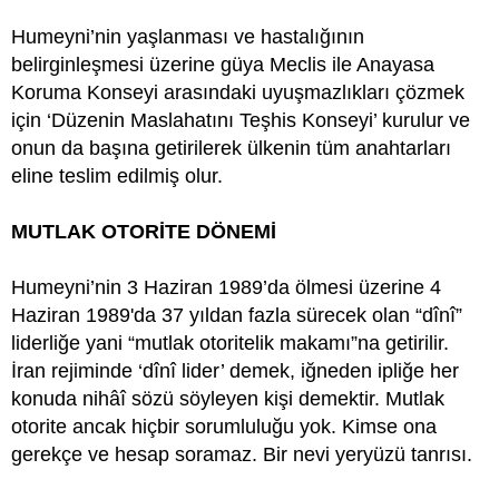
Humeyni’nin yaşlanması ve hastalığının
belirginleşmesi üzerine güya Meclis ile Anayasa
Koruma Konseyi arasındaki uyuşmazlıkları çözmek
için ‘Düzenin Maslahatını Teşhis Konseyi’ kurulur ve
onun da başına getirilerek ülkenin tüm anahtarları
eline teslim edilmiş olur.
MUTLAK OTORİTE DÖNEMİ
Humeyni’nin 3 Haziran 1989’da ölmesi üzerine 4
Haziran 1989'da 37 yıldan fazla sürecek olan “dînî”
liderliğe yani “mutlak otoritelik makamı”na getirilir.
İran rejiminde ‘dînî lider’ demek, iğneden ipliğe her
konuda nihâî sözü söyleyen kişi demektir. Mutlak
otorite ancak hiçbir sorumluluğu yok. Kimse ona
gerekçe ve hesap soramaz. Bir nevi yeryüzü tanrısı.