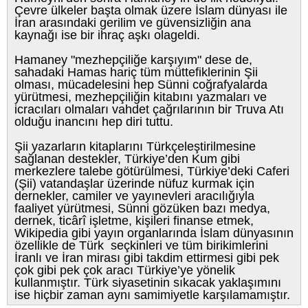
Çevre ülkeler başta olmak üzere İslam dünyası ile
İran arasındaki gerilim ve güvensizliğin ana
kaynağı ise bir ihraç aşkı olageldi.
Hamaney "mezhepçiliğe karşıyım" dese de,
sahadaki Hamas hariç tüm müttefiklerinin Şii
olması, mücadelesini hep Sünni coğrafyalarda
yürütmesi, mezhepçiliğin kitabını yazmaları ve
icracıları olmaları vahdet çağrılarının bir Truva Atı
olduğu inancını hep diri tuttu.
Şii yazarların kitaplarını Türkçeleştirilmesine
sağlanan destekler, Türkiye’den Kum gibi
merkezlere talebe götürülmesi, Türkiye’deki Caferi
(Şii) vatandaşlar üzerinde nüfuz kurmak için
dernekler, camiler ve yayınevleri aracılığıyla
faaliyet yürütmesi, Sünni gözüken bazı medya,
dernek, ticârî işletme, kişileri finanse etmek,
Wikipedia gibi yayın organlarında İslam dünyasının
özellikle de Türk seçkinleri ve tüm birikimlerini
İranlı ve İran mirası gibi takdim ettirmesi gibi pek
çok gibi pek çok aracı Türkiye’ye yönelik
kullanmıştır. Türk siyasetinin sıkacak yaklaşımını
ise hiçbir zaman aynı samimiyetle karşılamamıştır.