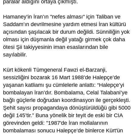
paralar aldığını ortaya çıkmıştı.
Hamaney’in İran’ın "nefes alması" için Taliban ve
Saddam’ın devrilmesine yardım etmesi İran kültürü
açısından şaşılacak bir durum değildi. Sünniliğin yok
olması için düşmanla değil yatağı girmek çok daha
ötesi Şii takiyyesinin iman esaslarından bile
sayılabilir.
Kürt kökenli Tümgeneral Fawzi el-Barzanji,
sessizliğini bozarak 16 Mart 1988’de Halepçe’de
yaşanan katliamı şu cümlelerle anlattı: “Halepçe’yi
bombalayan İran’dır. Bombalama, Celal Talabani’ye
bağlı güçlerle doğrudan koordinasyon ile gerçekleşti.
Şehit sayısı propagandaya dönüştürüldüğü gibi 5000
değil 145’tir.” Buna yönelik bir teyit de eski bir CIA
görevinden geldi: "1987'de İran mollalarının
bombalaması sonucu Halepçe’de binlerce Kürt'ün