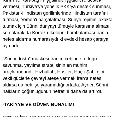
Kırım ve Karabağ’ın işgalinde işgalcilere destek
vermesi, Türkiye’ye yönelik PKK’ya destek sunması,
Pakistan-Hindistan gerilimlerinde Hindistan tarafını
tutması, Yemen’i parçalatması, Suriye rejimini akakta
tutmak için Sünni dünyayı tümüyle karşısına alması,
son olarak da Körfez ülkelerini bombalaması İran’a
nefes aldırma numarasıydı ki evdeki hesap çarşıya
uymadı.
“Sünni dostu” maskesi İran’ın cebinde tuttuğu
savunma, yayılma stratejisinin en mühim
araçlarındandı. Hizbullah, Husiler, Haçlı Şabi gibi
vekil güçlerle çevreyi ateşe vermek İran’a nefes
aldırsa da pek işe yaramadığı ortada. Ayrıca Sünni
halkların çoğunluğunun nefretini daha da artırdı.
‘TAKİYYE VE GÜVEN BUNALIMI