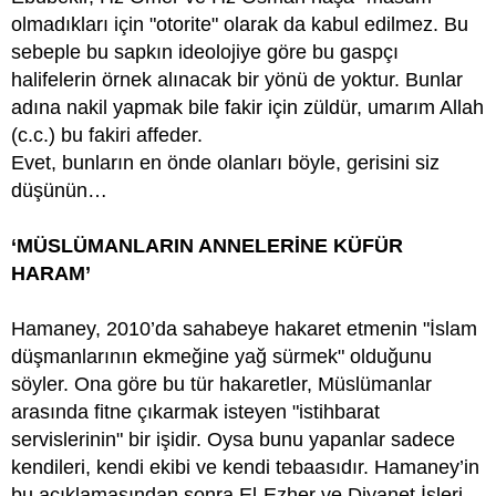
olmadıkları için "otorite" olarak da kabul edilmez. Bu
sebeple bu sapkın ideolojiye göre bu gaspçı
halifelerin örnek alınacak bir yönü de yoktur. Bunlar
adına nakil yapmak bile fakir için züldür, umarım Allah
(c.c.) bu fakiri affeder.
Evet, bunların en önde olanları böyle, gerisini siz
düşünün…
‘MÜSLÜMANLARIN ANNELERİNE KÜFÜR
HARAM’
Hamaney, 2010’da sahabeye hakaret etmenin "İslam
düşmanlarının ekmeğine yağ sürmek" olduğunu
söyler. Ona göre bu tür hakaretler, Müslümanlar
arasında fitne çıkarmak isteyen "istihbarat
servislerinin" bir işidir. Oysa bunu yapanlar sadece
kendileri, kendi ekibi ve kendi tebaasıdır. Hamaney’in
bu açıklamasından sonra El-Ezher ve Diyanet İşleri