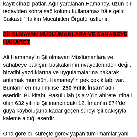
kayıt cihazı patlar. Ağır yaralanan Hamaney, uzun bir
tedaviden sonra sağ kolunu kullanamaz hâle gelir.
Suikastı ‘Halkın Mücahitleri Örgütü’ üstlenir.
Şİİ OLMAYAN MÜSLÜMANLARA VE SAHABEYE
HAKARET
Ali Hamaney’in Şii olmayan Müslümanlara ve
sahabeye bakışını başkalarının rivayetlerinden değil,
bizatihi yazdıklarına ve uygulamalarına bakarak
anlamak mümkün. Hamaney’in pek çok kitabı var.
Bunların en mühimi ise "
250 Yıllık İnsan
" adlı
eseridir. Bu kitabı, Rasülullah (s.a.v.)’in ahirete irtihali
olan 632 yılı ile Şii inancındaki 12. İmam’ın 874’de
güya kayboluşuna kadar geçen süreyi Şii bakışıyla
kaleme aldığı eserdir.
Ona göre bu süreçte görev yapan tüm imamlar yani