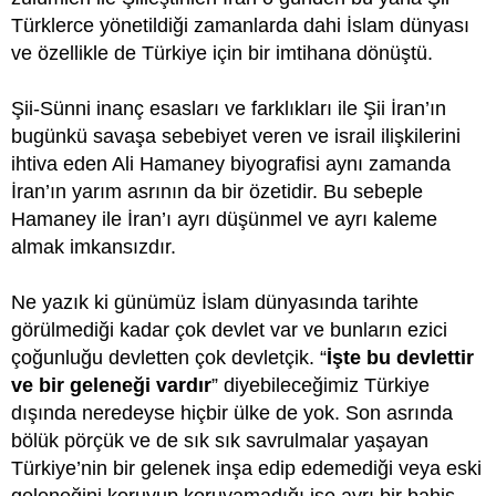
Türklerce yönetildiği zamanlarda dahi İslam dünyası
ve özellikle de Türkiye için bir imtihana dönüştü.
Şii-Sünni inanç esasları ve farklıkları ile Şii İran’ın
bugünkü savaşa sebebiyet veren ve israil ilişkilerini
ihtiva eden Ali Hamaney biyografisi aynı zamanda
İran’ın yarım asrının da bir özetidir. Bu sebeple
Hamaney ile İran’ı ayrı düşünmel ve ayrı kaleme
almak imkansızdır.
Ne yazık ki günümüz İslam dünyasında tarihte
görülmediği kadar çok devlet var ve bunların ezici
çoğunluğu devletten çok devletçik. “
İşte bu devlettir
ve bir geleneği vardır
” diyebileceğimiz Türkiye
dışında neredeyse hiçbir ülke de yok. Son asrında
bölük pörçük ve de sık sık savrulmalar yaşayan
Türkiye’nin bir gelenek inşa edip edemediği veya eski
geleneğini koruyup koruyamadığı ise ayrı bir bahis