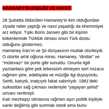
HAMANEY'İN KİŞİLİĞİ VE HAYATI
28 Şubatta öldürülen Hamaney’in kim olduğundan
ziyade neler yaptığı ve nasıl yaşadığı da ehemmiyet
arz ediyor. Tıpkı Boris Jansen gibi bir kişinin
kökenlerinde Türklük olması onun Türk dostu
olduğunu göstermez.
Hamaney İran’ın ve Şii dünyasının mutlak otoriteydi.
O otorite artık oğluna miras. Hamaney, “dindar” ve
“mütevazı” bir porte gibi sunuldu. Onunla ilgili
yazılanlara göre pek tebessüm etmeyen sert mizaca
rağmen şiire, edebiyata ve müziğe ilgi duyuyordu.
Sertti, katıydı, inatçıydı fakat sabırlıydı. 1981’deki
suikasttan sağ çıkması nedeniyle “yaşayan şehid”
unvanı verilmişti.
Katı mezhepçi olmasına rağmen aşırı politik kişiliyle
sanki değilmiş gibi sunmak istedi ama bunu