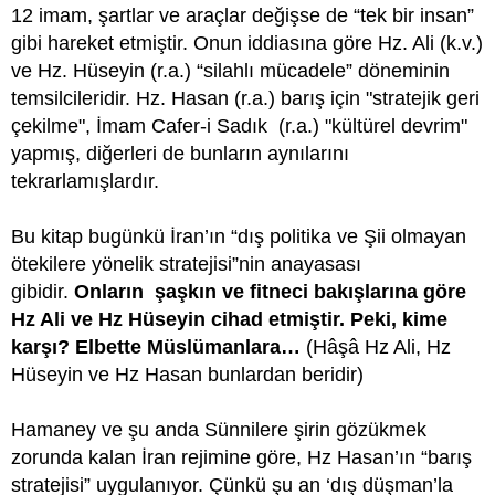
12 imam, şartlar ve araçlar değişse de “tek bir insan”
gibi hareket etmiştir. Onun iddiasına göre Hz. Ali (k.v.)
ve Hz. Hüseyin (r.a.) “silahlı mücadele” döneminin
temsilcileridir. Hz. Hasan (r.a.) barış için "stratejik geri
çekilme", İmam Cafer-i Sadık (r.a.) "kültürel devrim"
yapmış, diğerleri de bunların aynılarını
tekrarlamışlardır.
Bu kitap bugünkü İran’ın “dış politika ve Şii olmayan
ötekilere yönelik stratejisi”nin anayasası
gibidir.
Onların şaşkın ve fitneci bakışlarına göre
Hz Ali ve Hz Hüseyin cihad etmiştir. Peki, kime
karşı? Elbette Müslümanlara…
(Hâşâ Hz Ali, Hz
Hüseyin ve Hz Hasan bunlardan beridir)
Hamaney ve şu anda Sünnilere şirin gözükmek
zorunda kalan İran rejimine göre, Hz Hasan’ın “barış
stratejisi” uygulanıyor. Çünkü şu an ‘dış düşman’la