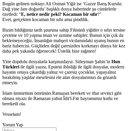
Bugün gelinen noktayı Ali Osman Yiğit ise ‘Gazze Barış Kurulu:
Dağ yine fare doğurdu’ başlıklı dosya haberinde şu cümlelerle
özetledi: “
E, netice nedir peki? Kocaman bir sıfır
!”
Evet, gerçekten kocaman bir sıfır ama şimdilik.
Bizim bildiğimiz tarih şuuruna sahip Filistinli yiğitler o sıfırı tersine
çevirme ve 10 yapma iman ve azmine sahipler. Bunun için çok da
beklemeyeceğiz. İnsanlığın mahşeri vicdanındaki uyanış bunun en
bariz habercisi. Güçlüden değil çaresizden korkmayı dünya bir kez
daha pek yakında öğrenecek! Üstelik bize rağmen!
Yine dopdolu dosyalarla karşınızdayız. Süleyman Şahin’in
Hun
Türkleri
ile ilgili yazısı, Epstein iblisliği ile ilgili dosyalar, modern
hayatın ortaya çıkardığı yalnız ve çaresiz çocuklar, yapayalnız
bırakılmış yaşlılar meselesini ele alan dosyalarımızı da gözardı
etmeyin.
İslam ümmetinin ömrünün Ramazan bereketi ve iftar sevinci gibi
olması niyazı ile Ramazan yahut Îdü'l-Fıtr bayramımız kutlu ve
bereketli ola.
Vesselam!
Yorum Yap