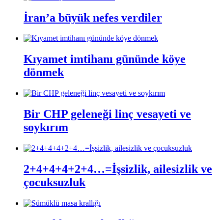
İran’a büyük nefes verdiler
Kıyamet imtihanı gününde köye
dönmek
Bir CHP geleneği linç vesayeti ve
soykırım
2+4+4+4+2+4…=İşsizlik, ailesizlik ve
çocuksuzluk