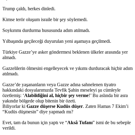
Trump çaldı, herkes dinledi.
Kimse terör oluşum israile bir şey söylemedi.
Soykırımı durdurma hususunda adım atılmadı.
Yılbaşında geçileceği duyurulan yeni aşamaya geçilmedi.
Türkiye Gazze’ye asker göndermesi beklenen ülkeler arasında yer
almadı.
Gazzelilerin ölmesini engelleyecek ve yıkımı durduracak hiçbir adım
atılmadı.
Gazze’de yaşananların veya Gazze adına sahnelenen tiyatro
hakkındaki dosyalarımızda Tevfik Şahin meseleyi şu cümleyle
özetlemiş: ‘
Alabildiğini al, hiçbir şey verme
!’ Bu aslında bir asra
yakındır bölgede olup bitenin bir özeti.
Biliyorlar ki
Gazze düşerse Kudüs düşer
. Zaten Hamas 7 Ekim’i
“Kudüs düşmesin” diye yapmadı mı?
Evet, tam da bunun için yaptı ve “
Aksâ Tufanı
” ismi de bu sebeple
verildi.