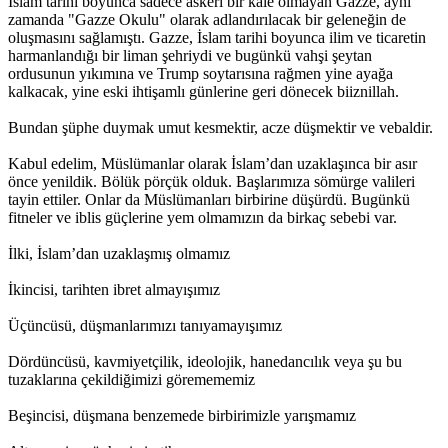
İslam tarihi boyunca sadece askerî bir kale olmayan Gazze, aynı
zamanda "Gazze Okulu" olarak adlandırılacak bir geleneğin de
oluşmasını sağlamıştı. Gazze, İslam tarihi boyunca ilim ve ticaretin
harmanlandığı bir liman şehriydi ve bugünkü vahşi şeytan
ordusunun yıkımına ve Trump soytarısına rağmen yine ayağa
kalkacak, yine eski ihtişamlı günlerine geri dönecek biiznillah.
Bundan şüphe duymak umut kesmektir, acze düşmektir ve vebaldir.
Kabul edelim, Müslümanlar olarak İslam’dan uzaklaşınca bir asır
önce yenildik. Bölük pörçük olduk. Başlarımıza sömürge valileri
tayin ettiler. Onlar da Müslümanları birbirine düşürdü. Bugünkü
fitneler ve iblis güçlerine yem olmamızın da birkaç sebebi var.
İlki, İslam’dan uzaklaşmış olmamız
İkincisi, tarihten ibret almayışımız
Üçüncüsü, düşmanlarımızı tanıyamayışımız
Dördüncüsü, kavmiyetçilik, ideolojik, hanedancılık veya şu bu
tuzaklarına çekildiğimizi göremememiz
Beşincisi, düşmana benzemede birbirimizle yarışmamız