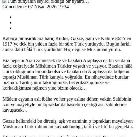
Güncelleme: 07 Nisan 2026 19:34
Kabaca bir asırlık ara hariç Kudüs, Gazze, Şam ve Kahire 865’den
1917’ye dek bin yıldan fazla bir süre Türk yurduydu. Bugün farklı
anılsa dahi hâlâ Türk yurdudur. Hiç değilse Müslüman yurdu.
Biz hepsini Arap zannetsek de ve bazıları Araplaşsa da bu ve daha
fazla coğrafyada Müslüman Türkler yaşadı ve yaşıyor. Bazıları hâlâ
Türk olduğunun farkında olsa ve bazıları da Araplaşsa da bölgenin
toprağı Müslüman Türk kanıyla yoğruldu. En nihayetinde buralar
bizimdi. Tarih şuuru fakirliğimize, beceriksizliğimize ve
korkaklığımıza rağmen yine bizim olacak…
Mâdem eşyanın aslı ibâha ve her şey aslına döner, vaktin Sahibinin
izni ve inayetiyle bu topraklar da hasretini çektiği asıl sahiplerine
kavuşacak…
Gazze halkındaki bu direniş, aşk ve azminin o toprakları mayalayan
Müslüman Türk ruhundan kaynaklandığı, tarîhî ve fıtrî bir gerçektir.