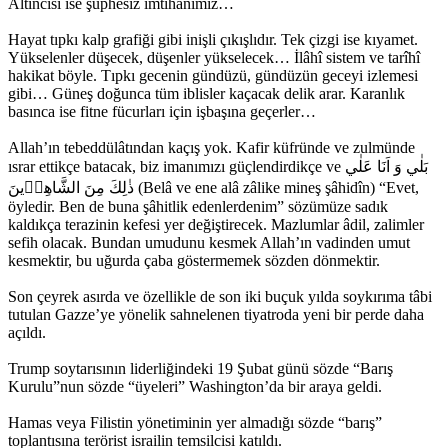
Altıncısı ise şüphesiz imtihanımız…
Hayat tıpkı kalp grafiği gibi inişli çıkışlıdır. Tek çizgi ise kıyamet.
Yükselenler düşecek, düşenler yükselecek… İlâhî sistem ve tarîhî
hakikat böyle. Tıpkı gecenin gündüzü, gündüzün geceyi izlemesi
gibi… Güneş doğunca tüm iblisler kaçacak delik arar. Karanlık
basınca ise fitne fücurları için işbaşına geçerler…
Allah’ın tebeddülâtından kaçış yok. Kafir küfründe ve zulmünde
ısrar ettikçe batacak, biz imanımızı güçlendirdikçe ve بَلٰي وَ اَنَا عَلٰي
ذٰلِكَ مِنَ الشَّاهِد۪ينَ (Belâ ve ene alâ zâlike mineş şâhidîn) “Evet,
öyledir. Ben de buna şâhitlik edenlerdenim” sözümüze sadık
kaldıkça terazinin kefesi yer değiştirecek. Mazlumlar âdil, zalimler
sefih olacak. Bundan umudunu kesmek Allah’ın vadinden umut
kesmektir, bu uğurda çaba göstermemek sözden dönmektir.
Son çeyrek asırda ve özellikle de son iki buçuk yılda soykırıma tâbi
tutulan Gazze’ye yönelik sahnelenen tiyatroda yeni bir perde daha
açıldı.
Trump soytarısının liderliğindeki 19 Şubat günü sözde “Barış
Kurulu”nun sözde “üyeleri” Washington’da bir araya geldi.
Hamas veya Filistin yönetiminin yer almadığı sözde “barış”
toplantısına terörist israilin temsilcisi katıldı.