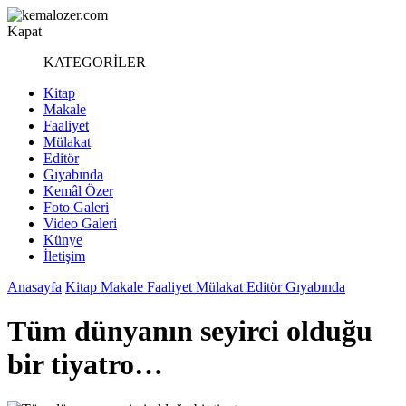
Kapat
KATEGORİLER
Kitap
Makale
Faaliyet
Mülakat
Editör
Gıyabında
Kemâl Özer
Foto Galeri
Video Galeri
Künye
İletişim
Anasayfa
Kitap
Makale
Faaliyet
Mülakat
Editör
Gıyabında
Tüm dünyanın seyirci olduğu
bir tiyatro…