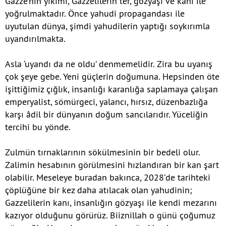
Gazze’nin yıkımı, Gazzelilerin ter, gözyaşı ve kanı ile
yoğrulmaktadır. Önce yahudi propagandası ile
uyutulan dünya, şimdi yahudilerin yaptığı soykırımla
uyandırılmakta.
Asla ‘uyandı da ne oldu’ denmemelidir. Zira bu uyanış
çok şeye gebe. Yeni güçlerin doğumuna. Hepsinden öte
işittiğimiz çığlık, insanlığı karanlığa saplamaya çalışan
emperyalist, sömürgeci, yalancı, hırsız, düzenbazlığa
karşı âdil bir dünyanın doğum sancılarıdır. Yüceliğin
tercihi bu yönde.
Zulmün tırnaklarının sökülmesinin bir bedeli olur.
Zalimin hesabının görülmesini hızlandıran bir kan şart
olabilir. Meseleye buradan bakınca, 2028’de tarihteki
çöplüğüne bir kez daha atılacak olan yahudinin;
Gazzelilerin kanı, insanlığın gözyaşı ile kendi mezarını
kazıyor olduğunu görürüz. Biiznillah o günü çoğumuz