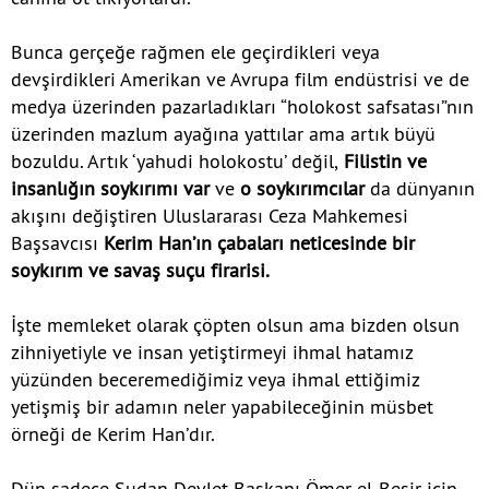
Bunca gerçeğe rağmen ele geçirdikleri veya
devşirdikleri Amerikan ve Avrupa film endüstrisi ve de
medya üzerinden pazarladıkları “holokost safsatası”nın
üzerinden mazlum ayağına yattılar ama artık büyü
bozuldu. Artık ‘yahudi holokostu’ değil,
Filistin ve
insanlığın soykırımı var
ve
o soykırımcılar
da dünyanın
akışını değiştiren Uluslararası Ceza Mahkemesi
Başsavcısı
Kerim Han’ın çabaları neticesinde bir
soykırım ve savaş suçu firarisi.
İşte memleket olarak çöpten olsun ama bizden olsun
zihniyetiyle ve insan yetiştirmeyi ihmal hatamız
yüzünden beceremediğimiz veya ihmal ettiğimiz
yetişmiş bir adamın neler yapabileceğinin müsbet
örneği de Kerim Han’dır.
Dün sadece Sudan Devlet Başkanı Ömer el-Beşir için