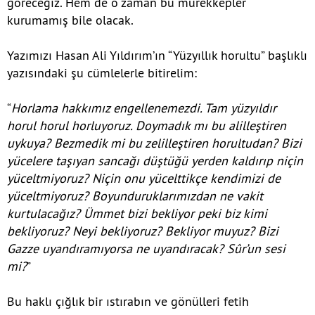
göreceğiz. Hem de o zaman bu mürekkepler
kurumamış bile olacak.
Yazımızı Hasan Ali Yıldırım’ın “Yüzyıllık horultu” başlıklı
yazısındaki şu cümlelerle bitirelim:
“
Horlama hakkımız engellenemezdi. Tam yüzyıldır
horul horul horluyoruz. Doymadık mı bu alilleştiren
uykuya? Bezmedik mi bu zelilleştiren horultudan? Bizi
yücelere taşıyan sancağı düştüğü yerden kaldırıp niçin
yüceltmiyoruz? Niçin onu yücelttikçe kendimizi de
yüceltmiyoruz? Boyunduruklarımızdan ne vakit
kurtulacağız? Ümmet bizi bekliyor peki biz kimi
bekliyoruz? Neyi bekliyoruz? Bekliyor muyuz? Bizi
Gazze uyandıramıyorsa ne uyandıracak? Sûr’un sesi
mi?
”
Bu haklı çığlık bir ıstırabın ve gönülleri fetih