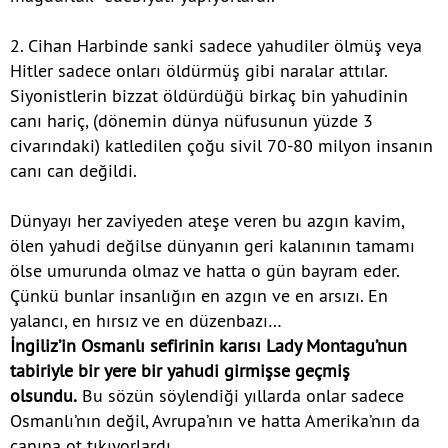
2. Cihan Harbinde sanki sadece yahudiler ölmüş veya
Hitler sadece onları öldürmüş gibi naralar attılar.
Siyonistlerin bizzat öldürdüğü birkaç bin yahudinin
canı hariç, (dönemin dünya nüfusunun yüzde 3
civarındaki) katledilen çoğu sivil 70-80 milyon insanın
canı can değildi.
Dünyayı her zaviyeden ateşe veren bu azgın kavim,
ölen yahudi değilse dünyanın geri kalanının tamamı
ölse umurunda olmaz ve hatta o gün bayram eder.
Çünkü bunlar insanlığın en azgın ve en arsızı. En
yalancı, en hırsız ve en düzenbazı…
İngiliz’in Osmanlı sefirinin karısı Lady Montagu’nun
tabiriyle bir yere bir yahudi girmişse geçmiş
olsundu.
Bu sözün söylendiği yıllarda onlar sadece
Osmanlı’nın değil, Avrupa’nın ve hatta Amerika’nın da
canına ot tıkıyorlardı.