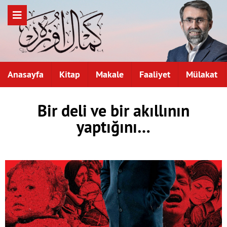
Anasayfa
Kitap
Makale
Faaliyet
Mülakat
Bir deli ve bir akıllının
yaptığını…