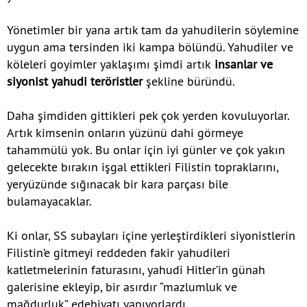
Yönetimler bir yana artık tam da yahudilerin söylemine
uygun ama tersinden iki kampa bölündü. Yahudiler ve
köleleri goyimler yaklaşımı şimdi artık
insanlar ve
siyonist yahudi teröristler
şekline büründü.
Daha şimdiden gittikleri pek çok yerden kovuluyorlar.
Artık kimsenin onların yüzünü dahi görmeye
tahammülü yok. Bu onlar için iyi günler ve çok yakın
gelecekte bırakın işgal ettikleri Filistin topraklarını,
yeryüzünde sığınacak bir kara parçası bile
bulamayacaklar.
Ki onlar, SS subayları içine yerleştirdikleri siyonistlerin
Filistin’e gitmeyi reddeden fakir yahudileri
katletmelerinin faturasını, yahudi Hitler’in günah
galerisine ekleyip, bir asırdır “mazlumluk ve
mağdurluk” edebiyatı yapıyorlardı.