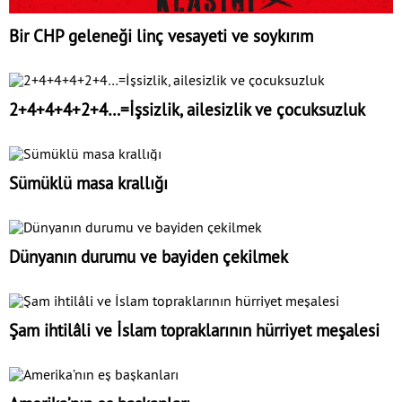
Bir CHP geleneği linç vesayeti ve soykırım
2+4+4+4+2+4…=İşsizlik, ailesizlik ve çocuksuzluk
Sümüklü masa krallığı
Dünyanın durumu ve bayiden çekilmek
Şam ihtilâli ve İslam topraklarının hürriyet meşalesi